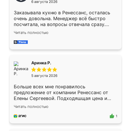
6 августа 2026
мебели буду заказывать только здесь.
Заказывала кухню в Ренессанс, осталась
очень довольна. Менеджер всё быстро
посчитала, на вопросы отвечала сразу.
Замерщик приехал в субботу, подошёл к
Читать полностью
делу со всей ответственностью. Собрали
за день, ребята работали аккуратно, даже
пыли почти не было. Качество отличное,
ящики ходят плавно, ничего не скрипит.
Всё подошло как влитое.
Аринка Р.
5 августа 2026
Больше всех мне понравилось
предложение от компании Ренессанс от
Елены Сергеевой. Подходяшщая цена и
короткие сроки изготовления. Приехавший
Читать полностью
для замера сотрудник Владислав
предложил по моему эскизу самый
1
подходящий вариант шкафа. Немного его
видоизменил, получилось даже лучше, чем