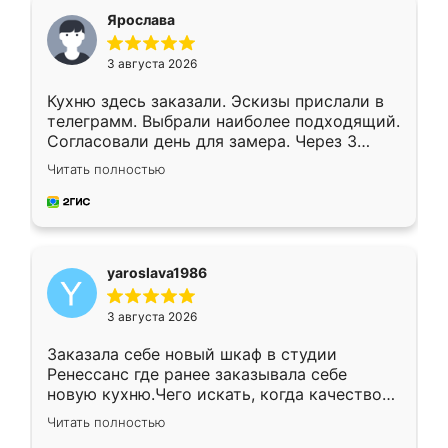
я хотела.
Ярослава
3 августа 2026
Кухню здесь заказали. Эскизы прислали в
телеграмм. Выбрали наиболее подходящий.
Согласовали день для замера. Через 3
недели кухня была уже готова. Остались
Читать полностью
довольны работой. Спасибо Ренессанс
мебель за качественную работу!
yaroslava1986
3 августа 2026
Заказала себе новый шкаф в студии
Ренессанс где ранее заказывала себе
новую кухню.Чего искать, когда качеством
вполне довольна. Служит кухня уже почти
Читать полностью
два года, нареканий нет.