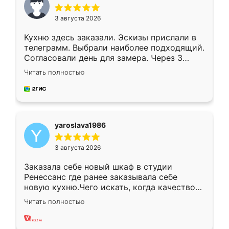
3 августа 2026
Кухню здесь заказали. Эскизы прислали в
телеграмм. Выбрали наиболее подходящий.
Согласовали день для замера. Через 3
недели кухня была уже готова. Остались
Читать полностью
довольны работой. Спасибо Ренессанс
мебель за качественную работу!
yaroslava1986
3 августа 2026
Заказала себе новый шкаф в студии
Ренессанс где ранее заказывала себе
новую кухню.Чего искать, когда качеством
вполне довольна. Служит кухня уже почти
Читать полностью
два года, нареканий нет.