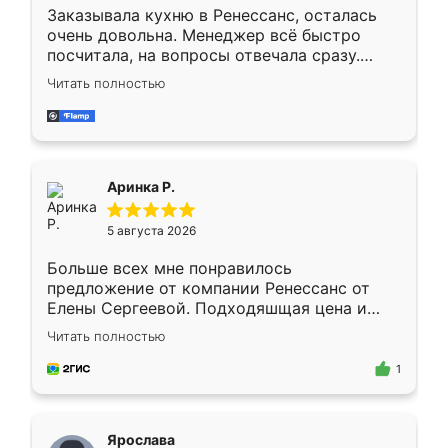
Заказывала кухню в Ренессанс, осталась
очень довольна. Менеджер всё быстро
посчитала, на вопросы отвечала сразу.
Замерщик приехал в субботу, подошёл к
Читать полностью
делу со всей ответственностью. Собрали
за день, ребята работали аккуратно, даже
пыли почти не было. Качество отличное,
ящики ходят плавно, ничего не скрипит.
Всё подошло как влитое.
Аринка Р.
5 августа 2026
Больше всех мне понравилось
предложение от компании Ренессанс от
Елены Сергеевой. Подходяшщая цена и
короткие сроки изготовления. Приехавший
Читать полностью
для замера сотрудник Владислав
предложил по моему эскизу самый
1
подходящий вариант шкафа. Немного его
видоизменил, получилось даже лучше, чем
я хотела.
Ярослава