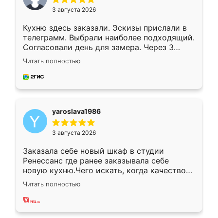
3 августа 2026
Кухню здесь заказали. Эскизы прислали в
телеграмм. Выбрали наиболее подходящий.
Согласовали день для замера. Через 3
недели кухня была уже готова. Остались
Читать полностью
довольны работой. Спасибо Ренессанс
мебель за качественную работу!
yaroslava1986
3 августа 2026
Заказала себе новый шкаф в студии
Ренессанс где ранее заказывала себе
новую кухню.Чего искать, когда качеством
вполне довольна. Служит кухня уже почти
Читать полностью
два года, нареканий нет.