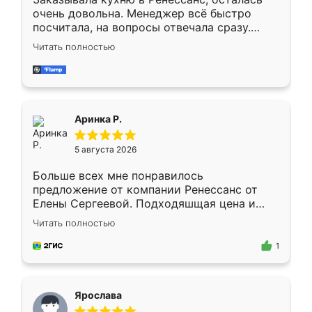
очень довольна. Менеджер всё быстро
посчитала, на вопросы отвечала сразу.
Замерщик приехал в субботу, подошёл к
Читать полностью
делу со всей ответственностью. Собрали
за день, ребята работали аккуратно, даже
пыли почти не было. Качество отличное,
ящики ходят плавно, ничего не скрипит.
Всё подошло как влитое.
Аринка Р.
5 августа 2026
Больше всех мне понравилось
предложение от компании Ренессанс от
Елены Сергеевой. Подходяшщая цена и
короткие сроки изготовления. Приехавший
Читать полностью
для замера сотрудник Владислав
предложил по моему эскизу самый
1
подходящий вариант шкафа. Немного его
видоизменил, получилось даже лучше, чем
я хотела.
Ярослава