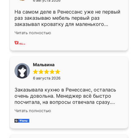
6 августа 2026
На самом деле в Ренессанс уже не первый
раз заказываю мебель первый раз
заказывал кроватку для маленького
ребёнка при его рождении ,во второй раз
Читать полностью
заказал шкаф-купе. По качеству очень
хорошее сборка достаточно быстрая,
также адекватные цены. До этого
сравнивал с разными конкурентами в этом
сегменте ,выбор у конкурентов куда
Мальвина
меньше, здесь же он более разнообразный.
Мне нравится ,если что-то потребуется из
6 августа 2026
мебели буду заказывать только здесь.
Заказывала кухню в Ренессанс, осталась
очень довольна. Менеджер всё быстро
посчитала, на вопросы отвечала сразу.
Замерщик приехал в субботу, подошёл к
Читать полностью
делу со всей ответственностью. Собрали
за день, ребята работали аккуратно, даже
пыли почти не было. Качество отличное,
ящики ходят плавно, ничего не скрипит.