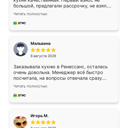
кухня качественная. Первый взнос не
большой, предлагали рассрочку, не взял.
Ждал меньше месяца, сборщик с прямыми
Читать полностью
руками. По цене вышло адекватно.
Рекомендую!
Мальвина
6 августа 2026
Заказывала кухню в Ренессанс, осталась
очень довольна. Менеджер всё быстро
посчитала, на вопросы отвечала сразу.
Замерщик приехал в субботу, подошёл к
Читать полностью
делу со всей ответственностью. Собрали
за день, ребята работали аккуратно, даже
пыли почти не было. Качество отличное,
ящики ходят плавно, ничего не скрипит.
Всё подошло как влитое.
Игорь М.