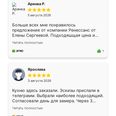
Всё подошло как влитое.
Аринка Р.
5 августа 2026
Больше всех мне понравилось
предложение от компании Ренессанс от
Елены Сергеевой. Подходяшщая цена и
короткие сроки изготовления. Приехавший
Читать полностью
для замера сотрудник Владислав
предложил по моему эскизу самый
1
подходящий вариант шкафа. Немного его
видоизменил, получилось даже лучше, чем
я хотела.
Ярослава
3 августа 2026
Кухню здесь заказали. Эскизы прислали в
телеграмм. Выбрали наиболее подходящий.
Согласовали день для замера. Через 3
недели кухня была уже готова. Остались
Читать полностью
довольны работой. Спасибо Ренессанс