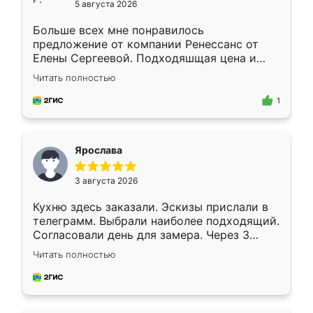
5 августа 2026
Больше всех мне понравилось
предложение от компании Ренессанс от
Елены Сергеевой. Подходяшщая цена и
короткие сроки изготовления. Приехавший
Читать полностью
для замера сотрудник Владислав
предложил по моему эскизу самый
1
подходящий вариант шкафа. Немного его
видоизменил, получилось даже лучше, чем
я хотела.
Ярослава
3 августа 2026
Кухню здесь заказали. Эскизы прислали в
телеграмм. Выбрали наиболее подходящий.
Согласовали день для замера. Через 3
недели кухня была уже готова. Остались
Читать полностью
довольны работой. Спасибо Ренессанс
мебель за качественную работу!