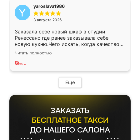
yaroslava1986
3 августа 2026
Заказала себе новый шкаф в студии
Ренессанс где ранее заказывала себе
новую кухню.Чего искать, когда качеством
вполне довольна. Служит кухня уже почти
Читать полностью
два года, нареканий нет.
Еще
ЗАКАЗАТЬ
БЕСПЛАТНОЕ ТАКСИ
ДО НАШЕГО САЛОНА