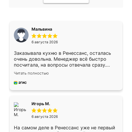
Мальвина
6 августа 2026
Заказывала кухню в Ренессанс, осталась
очень довольна. Менеджер всё быстро
посчитала, на вопросы отвечала сразу.
Замерщик приехал в субботу, подошёл к
Читать полностью
делу со всей ответственностью. Собрали
за день, ребята работали аккуратно, даже
пыли почти не было. Качество отличное,
ящики ходят плавно, ничего не скрипит.
Всё подошло как влитое.
Игорь М.
6 августа 2026
На самом деле в Ренессанс уже не первый