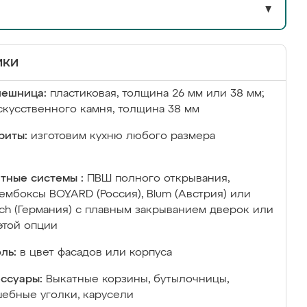
▼
ики
лешница:
пластиковая, толщина 26 мм или 38 мм;
скусственного камня, толщина 38 мм
риты:
изготовим кухню любого размера
тные системы :
ПВШ полного открывания,
ембоксы BOYARD (Россия), Blum (Австрия) или
ich (Германия) с плавным закрыванием дверок или
этой опции
ль:
в цвет фасадов или корпуса
ссуары:
Выкатные корзины, бутылочницы,
ебные уголки, карусели