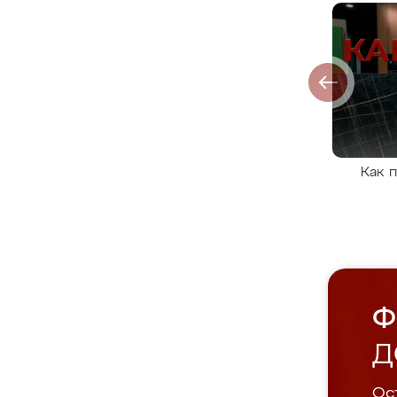
Как 
Ф
Д
Ост