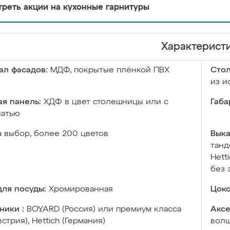
реть акции на кухонные гарнитуры
Характерист
ал фасадов:
МДФ, покрытые плёнкой ПВХ
Сто
из и
я панель:
ХДФ в цвет столешницы или с
Габа
чатью
а выбор, более 200 цветов
Выка
танд
Hett
без 
ля посуды:
Хромированная
Цоко
ники :
BOYARD (Россия) или премиум класса
Аксе
встрия), Hettich (Германия)
волш