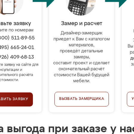
вьте заявку
Замер и расчет
ите по номерам
Дизайнер-замерщик
800) 511-89-55
приедет к Вам с каталогом
материалов,
Вы
495) 665-24-01
проведёт детальные
р
926) 409-68-13
замеры,
д
составит проект и сделает
з
те заявку на сайте для
окончательный расчёт
нсультации и
стоимости Вашей будущей
ительного расчёта
стоимости.
мебели.
ВЫЗВАТЬ ЗАМЕРЩИКА
АВИТЬ ЗАЯВКУ
 выгода при заказе у на