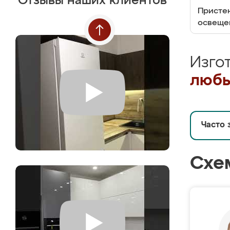
Отзывы наших клиентов
Пристен
освеще
Изго
любы
Часто 
Схе