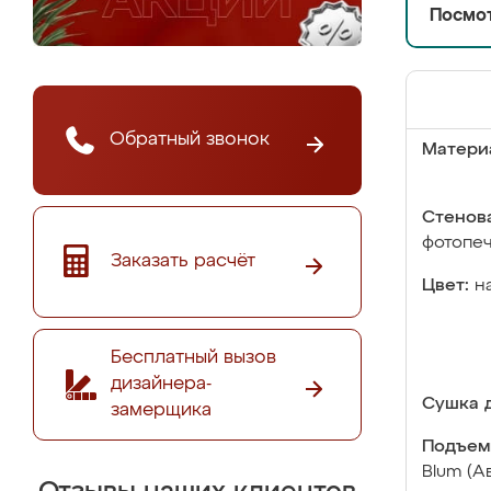
Посмот
Обратный звонок
Матери
Стенова
фотопе
Заказать расчёт
Цвет:
н
Бесплатный вызов
дизайнера-
Сушка д
замерщика
Подъем
Blum (А