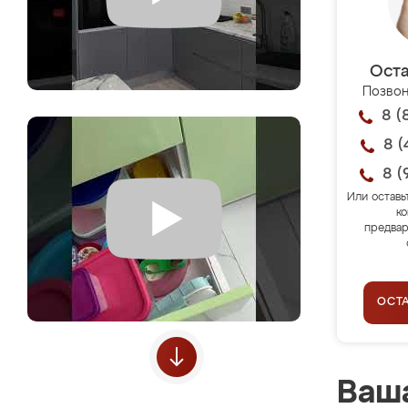
Оста
Позвон
8 (
8 (
8 (
Или оставь
ко
предвар
ОСТ
Ваша