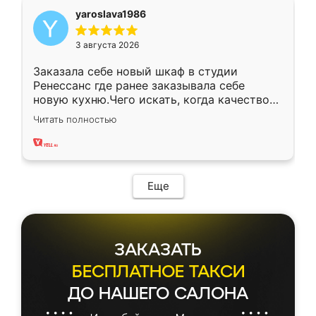
yaroslava1986
3 августа 2026
Заказала себе новый шкаф в студии
Ренессанс где ранее заказывала себе
новую кухню.Чего искать, когда качеством
вполне довольна. Служит кухня уже почти
Читать полностью
два года, нареканий нет.
Еще
ЗАКАЗАТЬ
БЕСПЛАТНОЕ ТАКСИ
ДО НАШЕГО САЛОНА