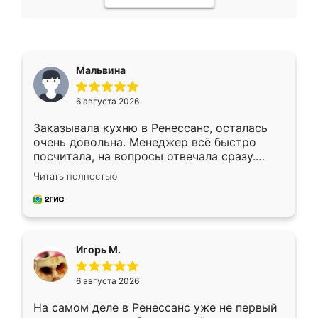
Мальвина
6 августа 2026
Заказывала кухню в Ренессанс, осталась
очень довольна. Менеджер всё быстро
посчитала, на вопросы отвечала сразу.
Замерщик приехал в субботу, подошёл к
Читать полностью
делу со всей ответственностью. Собрали
за день, ребята работали аккуратно, даже
пыли почти не было. Качество отличное,
ящики ходят плавно, ничего не скрипит.
Всё подошло как влитое.
Игорь М.
6 августа 2026
На самом деле в Ренессанс уже не первый