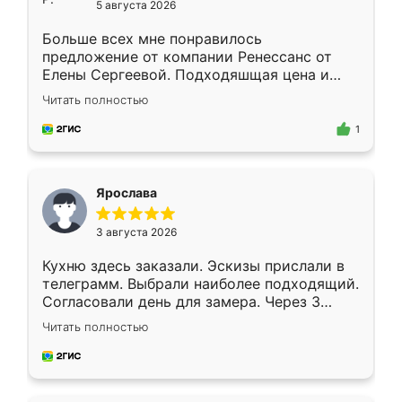
5 августа 2026
Больше всех мне понравилось
предложение от компании Ренессанс от
Елены Сергеевой. Подходяшщая цена и
короткие сроки изготовления. Приехавший
Читать полностью
для замера сотрудник Владислав
предложил по моему эскизу самый
1
подходящий вариант шкафа. Немного его
видоизменил, получилось даже лучше, чем
я хотела.
Ярослава
3 августа 2026
Кухню здесь заказали. Эскизы прислали в
телеграмм. Выбрали наиболее подходящий.
Согласовали день для замера. Через 3
недели кухня была уже готова. Остались
Читать полностью
довольны работой. Спасибо Ренессанс
мебель за качественную работу!