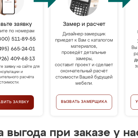
вьте заявку
Замер и расчет
ите по номерам
Дизайнер-замерщик
800) 511-89-55
приедет к Вам с каталогом
материалов,
Вы
495) 665-24-01
проведёт детальные
р
926) 409-68-13
замеры,
д
составит проект и сделает
з
те заявку на сайте для
окончательный расчёт
нсультации и
стоимости Вашей будущей
ительного расчёта
стоимости.
мебели.
ВЫЗВАТЬ ЗАМЕРЩИКА
АВИТЬ ЗАЯВКУ
 выгода при заказе у на