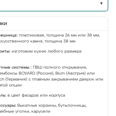
▼
ики
лешница:
пластиковая, толщина 26 мм или 38 мм;
скусственного камня, толщина 38 мм
риты:
изготовим кухню любого размера
тные системы :
ПВШ полного открывания,
ембоксы BOYARD (Россия), Blum (Австрия) или
ich (Германия) с плавным закрыванием дверок или
этой опции
ль:
в цвет фасадов или корпуса
ссуары:
Выкатные корзины, бутылочницы,
ебные уголки, карусели