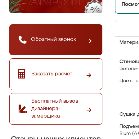
Посмот
Обратный звонок
Матери
Стенова
фотопе
Заказать расчёт
Цвет:
н
Бесплатный вызов
дизайнера-
Сушка д
замерщика
Подъем
Blum (А