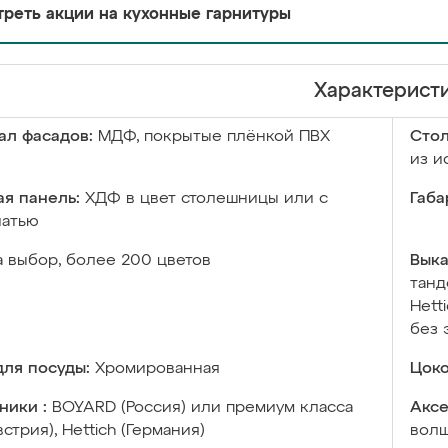
реть акции на кухонные гарнитуры
Характерист
ал фасадов:
МДФ, покрытые плёнкой ПВХ
Сто
из и
я панель:
ХДФ в цвет столешницы или с
Габа
чатью
а выбор, более 200 цветов
Выка
танд
Hett
без 
ля посуды:
Хромированная
Цоко
ники :
BOYARD (Россия) или премиум класса
Аксе
встрия), Hettich (Германия)
волш