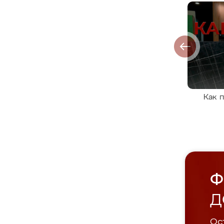
Как 
Ф
Д
Ост