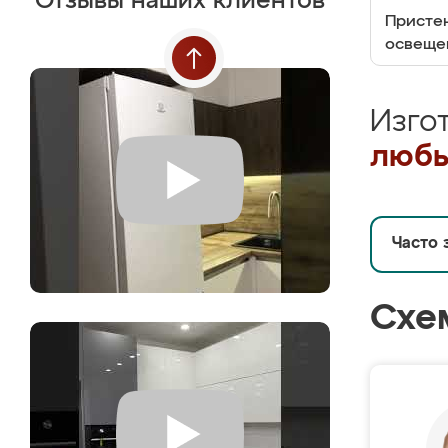
Отзывы наших клиентов
Пристен
освеще
Изго
любы
Часто 
Схе