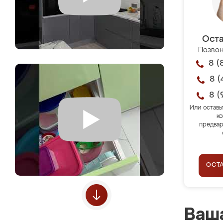
Оста
Позвон
8 (
8 (
8 (
Или оставь
ко
предвар
ОСТ
Ваша