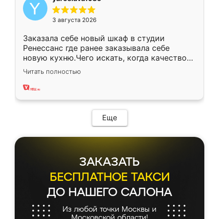
3 августа 2026
Заказала себе новый шкаф в студии
Ренессанс где ранее заказывала себе
новую кухню.Чего искать, когда качеством
вполне довольна. Служит кухня уже почти
Читать полностью
два года, нареканий нет.
Еще
ЗАКАЗАТЬ
БЕСПЛАТНОЕ ТАКСИ
ДО НАШЕГО САЛОНА
Из любой точки Москвы и
Московской области!