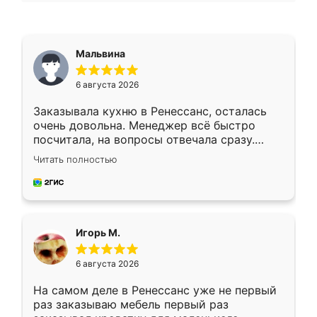
Мальвина
6 августа 2026
Заказывала кухню в Ренессанс, осталась
очень довольна. Менеджер всё быстро
посчитала, на вопросы отвечала сразу.
Замерщик приехал в субботу, подошёл к
Читать полностью
делу со всей ответственностью. Собрали
за день, ребята работали аккуратно, даже
пыли почти не было. Качество отличное,
ящики ходят плавно, ничего не скрипит.
Всё подошло как влитое.
Игорь М.
6 августа 2026
На самом деле в Ренессанс уже не первый
раз заказываю мебель первый раз