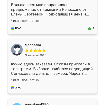
Больше всех мне понравилось
предложение от компании Ренессанс от
Елены Сергеевой. Подходяшщая цена и
короткие сроки изготовления. Приехавший
Читать полностью
для замера сотрудник Владислав
предложил по моему эскизу самый
1
подходящий вариант шкафа. Немного его
видоизменил, получилось даже лучше, чем
я хотела.
Ярослава
3 августа 2026
Кухню здесь заказали. Эскизы прислали в
телеграмм. Выбрали наиболее подходящий.
Согласовали день для замера. Через 3
недели кухня была уже готова. Остались
Читать полностью
довольны работой. Спасибо Ренессанс
мебель за качественную работу!
yaroslava1986