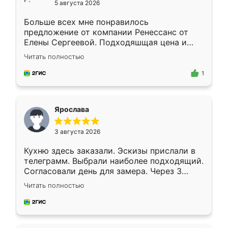
5 августа 2026
Больше всех мне понравилось
предложение от компании Ренессанс от
Елены Сергеевой. Подходяшщая цена и
короткие сроки изготовления. Приехавший
Читать полностью
для замера сотрудник Владислав
предложил по моему эскизу самый
1
подходящий вариант шкафа. Немного его
видоизменил, получилось даже лучше, чем
я хотела.
Ярослава
3 августа 2026
Кухню здесь заказали. Эскизы прислали в
телеграмм. Выбрали наиболее подходящий.
Согласовали день для замера. Через 3
недели кухня была уже готова. Остались
Читать полностью
довольны работой. Спасибо Ренессанс
мебель за качественную работу!