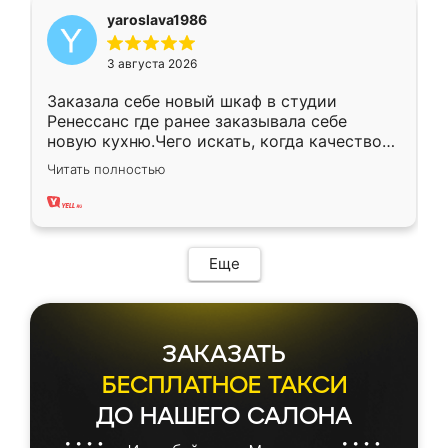
yaroslava1986
3 августа 2026
Заказала себе новый шкаф в студии
Ренессанс где ранее заказывала себе
новую кухню.Чего искать, когда качеством
вполне довольна. Служит кухня уже почти
Читать полностью
два года, нареканий нет.
Еще
ЗАКАЗАТЬ
БЕСПЛАТНОЕ ТАКСИ
ДО НАШЕГО САЛОНА