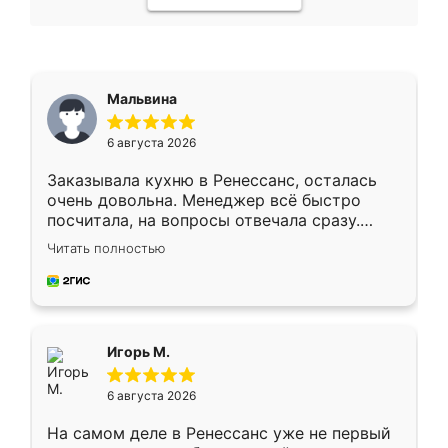
Мальвина
6 августа 2026
Заказывала кухню в Ренессанс, осталась
очень довольна. Менеджер всё быстро
посчитала, на вопросы отвечала сразу.
Замерщик приехал в субботу, подошёл к
Читать полностью
делу со всей ответственностью. Собрали
за день, ребята работали аккуратно, даже
пыли почти не было. Качество отличное,
ящики ходят плавно, ничего не скрипит.
Всё подошло как влитое.
Игорь М.
6 августа 2026
На самом деле в Ренессанс уже не первый