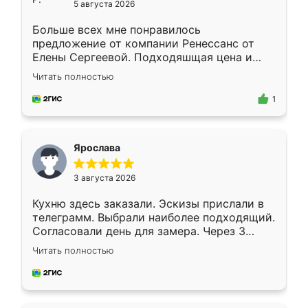
5 августа 2026
Больше всех мне понравилось
предложение от компании Ренессанс от
Елены Сергеевой. Подходяшщая цена и
короткие сроки изготовления. Приехавший
Читать полностью
для замера сотрудник Владислав
предложил по моему эскизу самый
1
подходящий вариант шкафа. Немного его
видоизменил, получилось даже лучше, чем
я хотела.
Ярослава
3 августа 2026
Кухню здесь заказали. Эскизы прислали в
телеграмм. Выбрали наиболее подходящий.
Согласовали день для замера. Через 3
недели кухня была уже готова. Остались
Читать полностью
довольны работой. Спасибо Ренессанс
мебель за качественную работу!