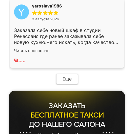
yaroslava1986
3 августа 2026
Заказала себе новый шкаф в студии
Ренессанс где ранее заказывала себе
новую кухню.Чего искать, когда качеством
вполне довольна. Служит кухня уже почти
Читать полностью
два года, нареканий нет.
Еще
ЗАКАЗАТЬ
БЕСПЛАТНОЕ ТАКСИ
ДО НАШЕГО САЛОНА