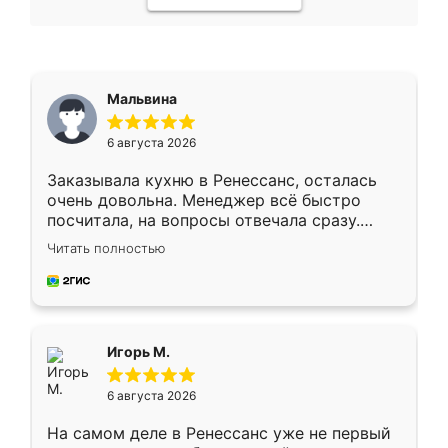
Мальвина
6 августа 2026
Заказывала кухню в Ренессанс, осталась
очень довольна. Менеджер всё быстро
посчитала, на вопросы отвечала сразу.
Замерщик приехал в субботу, подошёл к
Читать полностью
делу со всей ответственностью. Собрали
за день, ребята работали аккуратно, даже
пыли почти не было. Качество отличное,
ящики ходят плавно, ничего не скрипит.
Всё подошло как влитое.
Игорь М.
6 августа 2026
На самом деле в Ренессанс уже не первый