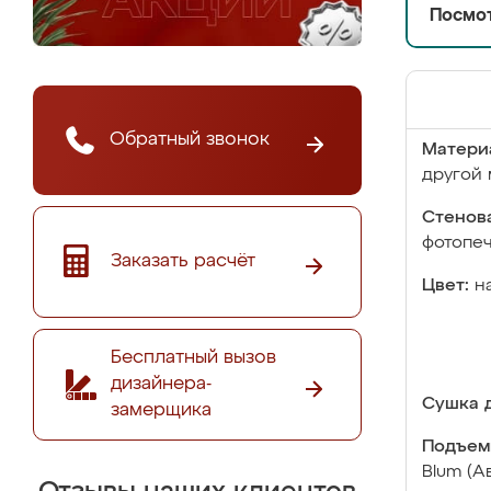
Посмот
Обратный звонок
Матери
другой 
Стенова
фотопе
Заказать расчёт
Цвет:
н
Бесплатный вызов
дизайнера-
Сушка д
замерщика
Подъем
Blum (А