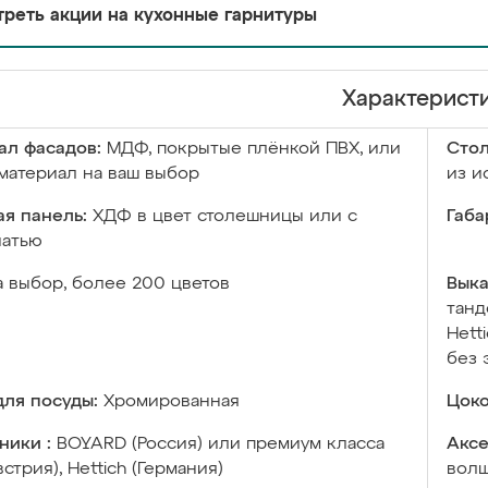
реть акции на кухонные гарнитуры
Характерист
ал фасадов:
МДФ, покрытые плёнкой ПВХ, или
Сто
материал на ваш выбор
из и
я панель:
ХДФ в цвет столешницы или с
Габа
чатью
а выбор, более 200 цветов
Выка
танд
Hett
без 
ля посуды:
Хромированная
Цоко
ники :
BOYARD (Россия) или премиум класса
Аксе
встрия), Hettich (Германия)
волш