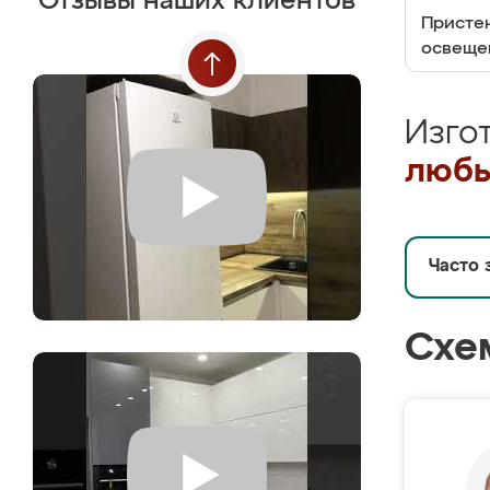
Отзывы наших клиентов
Пристен
освеще
Изго
любы
Часто 
Схе