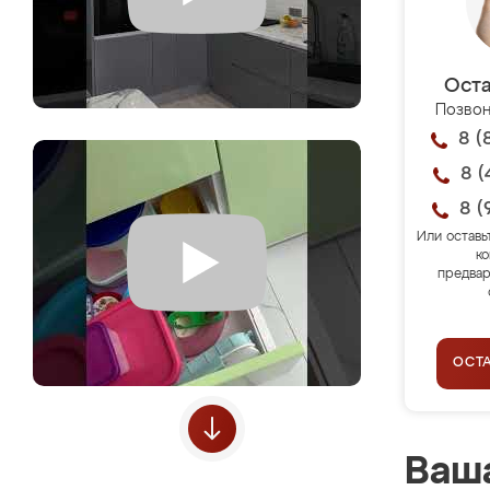
Оста
Позвон
8 (
8 (
8 (
Или оставь
ко
предвар
ОСТ
Ваша