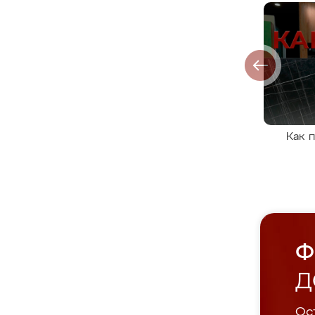
Как 
Ф
Д
Ост