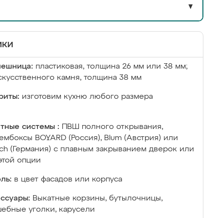
▼
ики
лешница:
пластиковая, толщина 26 мм или 38 мм;
скусственного камня, толщина 38 мм
риты:
изготовим кухню любого размера
тные системы :
ПВШ полного открывания,
ембоксы BOYARD (Россия), Blum (Австрия) или
ich (Германия) с плавным закрыванием дверок или
этой опции
ль:
в цвет фасадов или корпуса
ссуары:
Выкатные корзины, бутылочницы,
ебные уголки, карусели