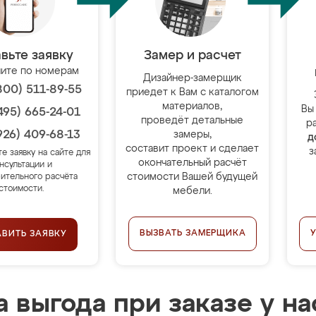
вьте заявку
Замер и расчет
ите по номерам
Дизайнер-замерщик
800) 511-89-55
приедет к Вам с каталогом
материалов,
Вы
495) 665-24-01
проведёт детальные
р
926) 409-68-13
замеры,
д
составит проект и сделает
з
те заявку на сайте для
окончательный расчёт
нсультации и
стоимости Вашей будущей
ительного расчёта
стоимости.
мебели.
ВЫЗВАТЬ ЗАМЕРЩИКА
АВИТЬ ЗАЯВКУ
 выгода при заказе у на