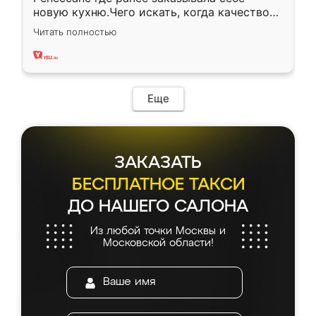
новую кухню.Чего искать, когда качеством
вполне довольна. Служит кухня уже почти
Читать полностью
два года, нареканий нет.
Еще
ЗАКАЗАТЬ
БЕСПЛАТНОЕ ТАКСИ
ДО НАШЕГО САЛОНА
Из любой точки Москвы и
Московской области!