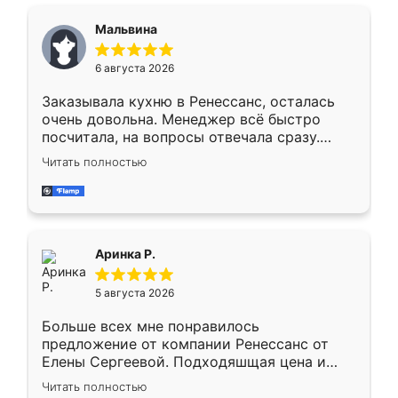
сравнивал с разными конкурентами в этом
сегменте ,выбор у конкурентов куда
Мальвина
меньше, здесь же он более разнообразный.
Мне нравится ,если что-то потребуется из
6 августа 2026
мебели буду заказывать только здесь.
Заказывала кухню в Ренессанс, осталась
очень довольна. Менеджер всё быстро
посчитала, на вопросы отвечала сразу.
Замерщик приехал в субботу, подошёл к
Читать полностью
делу со всей ответственностью. Собрали
за день, ребята работали аккуратно, даже
пыли почти не было. Качество отличное,
ящики ходят плавно, ничего не скрипит.
Всё подошло как влитое.
Аринка Р.
5 августа 2026
Больше всех мне понравилось
предложение от компании Ренессанс от
Елены Сергеевой. Подходяшщая цена и
короткие сроки изготовления. Приехавший
Читать полностью
для замера сотрудник Владислав