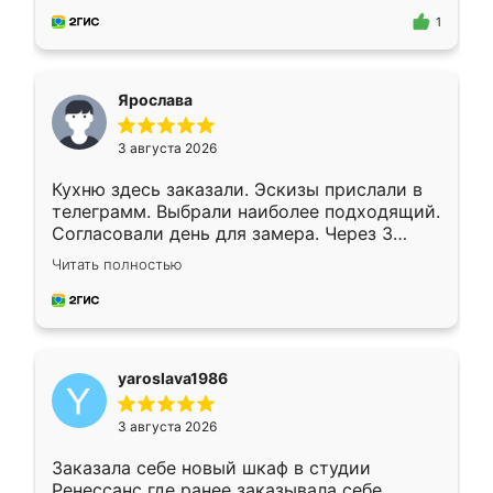
предложил по моему эскизу самый
1
подходящий вариант шкафа. Немного его
видоизменил, получилось даже лучше, чем
я хотела.
Ярослава
3 августа 2026
Кухню здесь заказали. Эскизы прислали в
телеграмм. Выбрали наиболее подходящий.
Согласовали день для замера. Через 3
недели кухня была уже готова. Остались
Читать полностью
довольны работой. Спасибо Ренессанс
мебель за качественную работу!
yaroslava1986
3 августа 2026
Заказала себе новый шкаф в студии
Ренессанс где ранее заказывала себе