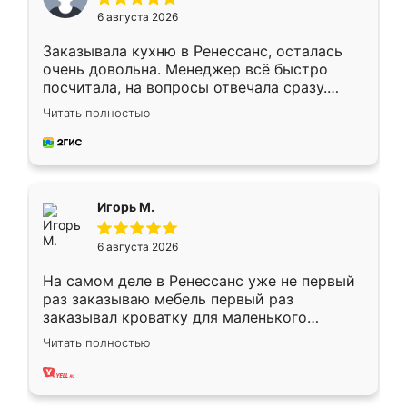
6 августа 2026
Заказывала кухню в Ренессанс, осталась
очень довольна. Менеджер всё быстро
посчитала, на вопросы отвечала сразу.
Замерщик приехал в субботу, подошёл к
Читать полностью
делу со всей ответственностью. Собрали
за день, ребята работали аккуратно, даже
пыли почти не было. Качество отличное,
ящики ходят плавно, ничего не скрипит.
Всё подошло как влитое.
Игорь М.
6 августа 2026
На самом деле в Ренессанс уже не первый
раз заказываю мебель первый раз
заказывал кроватку для маленького
ребёнка при его рождении ,во второй раз
Читать полностью
заказал шкаф-купе. По качеству очень
хорошее сборка достаточно быстрая,
также адекватные цены. До этого