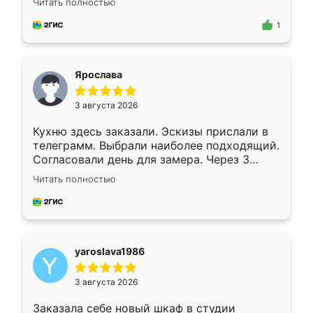
Читать полностью
для замера сотрудник Владислав
предложил по моему эскизу самый
1
подходящий вариант шкафа. Немного его
видоизменил, получилось даже лучше, чем
я хотела.
Ярослава
3 августа 2026
Кухню здесь заказали. Эскизы прислали в
телеграмм. Выбрали наиболее подходящий.
Согласовали день для замера. Через 3
недели кухня была уже готова. Остались
Читать полностью
довольны работой. Спасибо Ренессанс
мебель за качественную работу!
yaroslava1986
3 августа 2026
Заказала себе новый шкаф в студии