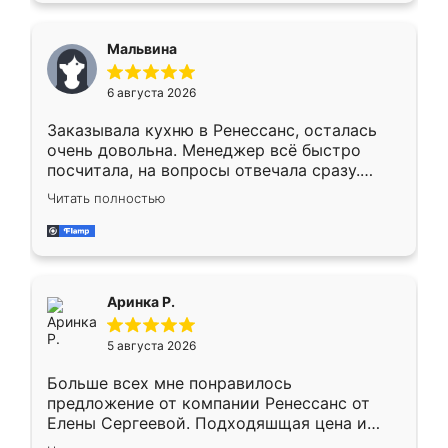
сравнивал с разными конкурентами в этом
сегменте ,выбор у конкурентов куда
Мальвина
меньше, здесь же он более разнообразный.
Мне нравится ,если что-то потребуется из
6 августа 2026
мебели буду заказывать только здесь.
Заказывала кухню в Ренессанс, осталась
очень довольна. Менеджер всё быстро
посчитала, на вопросы отвечала сразу.
Замерщик приехал в субботу, подошёл к
Читать полностью
делу со всей ответственностью. Собрали
за день, ребята работали аккуратно, даже
пыли почти не было. Качество отличное,
ящики ходят плавно, ничего не скрипит.
Всё подошло как влитое.
Аринка Р.
5 августа 2026
Больше всех мне понравилось
предложение от компании Ренессанс от
Елены Сергеевой. Подходяшщая цена и
короткие сроки изготовления. Приехавший