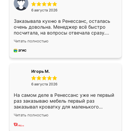
6 августа 2026
Заказывала кухню в Ренессанс, осталась
очень довольна. Менеджер всё быстро
посчитала, на вопросы отвечала сразу.
Замерщик приехал в субботу, подошёл к
Читать полностью
делу со всей ответственностью. Собрали
за день, ребята работали аккуратно, даже
пыли почти не было. Качество отличное,
ящики ходят плавно, ничего не скрипит.
Всё подошло как влитое.
Игорь М.
6 августа 2026
На самом деле в Ренессанс уже не первый
раз заказываю мебель первый раз
заказывал кроватку для маленького
ребёнка при его рождении ,во второй раз
Читать полностью
заказал шкаф-купе. По качеству очень
хорошее сборка достаточно быстрая,
также адекватные цены. До этого