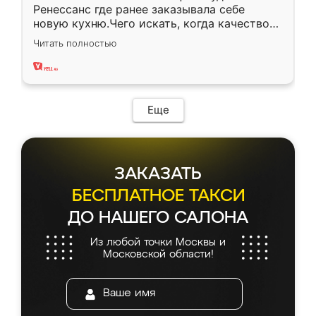
Ренессанс где ранее заказывала себе
новую кухню.Чего искать, когда качеством
вполне довольна. Служит кухня уже почти
Читать полностью
два года, нареканий нет.
Еще
ЗАКАЗАТЬ
БЕСПЛАТНОЕ ТАКСИ
ДО НАШЕГО САЛОНА
Из любой точки Москвы и
Московской области!