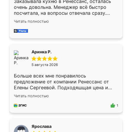
Заказывала кухню в Ренессанс, осталась
очень довольна. Менеджер всё быстро
посчитала, на вопросы отвечала сразу.
Замерщик приехал в субботу, подошёл к
Читать полностью
делу со всей ответственностью. Собрали
за день, ребята работали аккуратно, даже
пыли почти не было. Качество отличное,
ящики ходят плавно, ничего не скрипит.
Всё подошло как влитое.
Аринка Р.
5 августа 2026
Больше всех мне понравилось
предложение от компании Ренессанс от
Елены Сергеевой. Подходяшщая цена и
короткие сроки изготовления. Приехавший
Читать полностью
для замера сотрудник Владислав
предложил по моему эскизу самый
1
подходящий вариант шкафа. Немного его
видоизменил, получилось даже лучше, чем
я хотела.
Ярослава