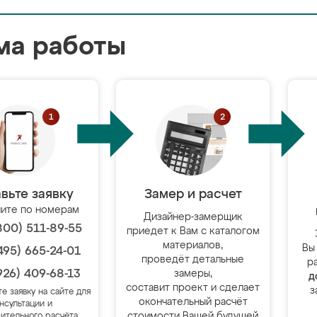
ма работы
вьте заявку
Замер и расчет
ите по номерам
Дизайнер-замерщик
800) 511-89-55
приедет к Вам с каталогом
материалов,
Вы
495) 665-24-01
проведёт детальные
р
926) 409-68-13
замеры,
д
составит проект и сделает
з
те заявку на сайте для
окончательный расчёт
нсультации и
стоимости Вашей будущей
ительного расчёта