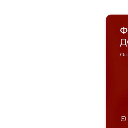
Ф
Д
Ост