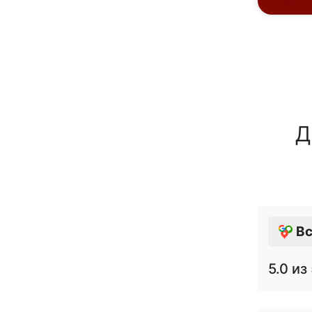
Д
Вс
5.0
из 