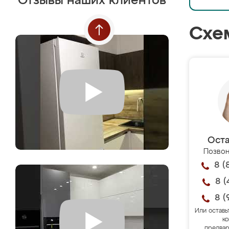
Отзывы наших клиентов
Схе
Оста
Позвон
8 (
8 (
8 (
Или оставь
ко
предвар