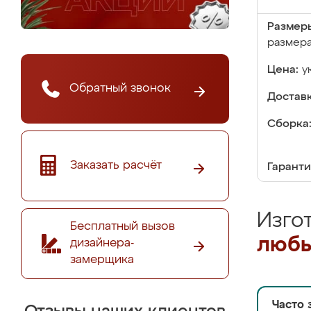
Размер
размер
Цена:
у
Обратный звонок
Доставк
Сборка
Заказать расчёт
Гаранти
Изго
Бесплатный вызов
любы
дизайнера-
замерщика
Часто 