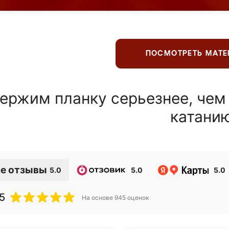
ПОСМОТРЕТЬ МАТ
ержим планку серьезнее, чем
катани
е отзывы
5.0
5.0
5.0
5
На основе
945
оценок