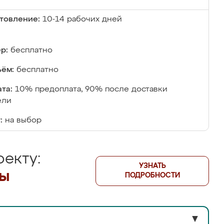
товление:
10-14 рабочих дней
р:
бесплатно
ём:
бесплатно
та:
10% предоплата, 90% после доставки
ели
:
на выбор
екту:
УЗНАТЬ
лы
ПОДРОБНОСТИ
▼