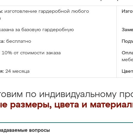
ы:
изготовление гардеробной любого
Изго
а
казана за базовую гардеробную
Заме
а:
бесплатно
Подъ
:
10% от стоимости заказа
Опла
меб
я:
24 месяца
Цвет
товим по индивидуальному про
е размеры, цвета и материа
задаваемые вопросы