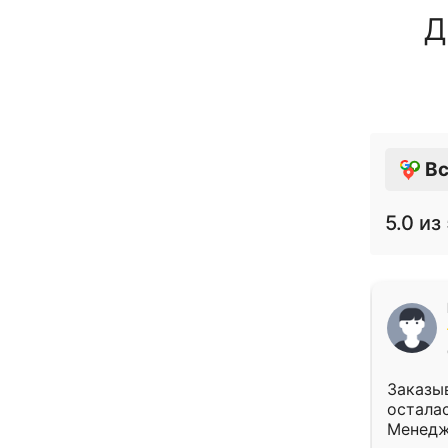
Д
Вс
5.0
из 
Заказыв
осталас
Менедж