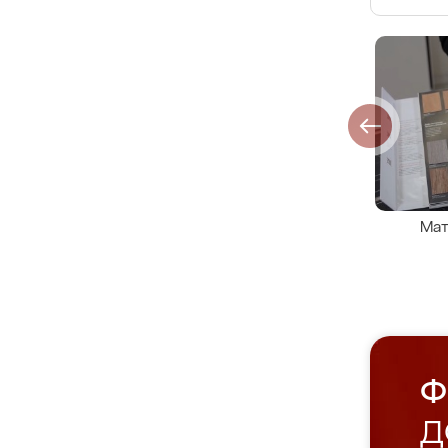
Мат
Ф
Д