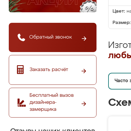
Цвет:
н
Размер:
Обратный звонок
Изго
любы
Заказать расчёт
Часто 
Бесплатный вызов
Схе
дизайнера-
замерщика