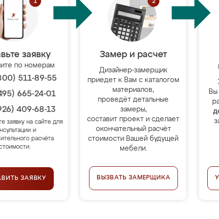
вьте заявку
Замер и расчет
ите по номерам
Дизайнер-замерщик
800) 511-89-55
приедет к Вам с каталогом
материалов,
Вы
495) 665-24-01
проведёт детальные
р
926) 409-68-13
замеры,
д
составит проект и сделает
з
те заявку на сайте для
окончательный расчёт
нсультации и
стоимости Вашей будущей
ительного расчёта
стоимости.
мебели.
ВЫЗВАТЬ ЗАМЕРЩИКА
АВИТЬ ЗАЯВКУ