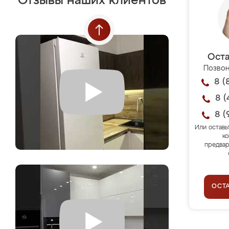
Отзывы наших клиентов
Оста
Позвон
8 (
8 (
8 (
Или оставь
ко
предвар
ОСТ