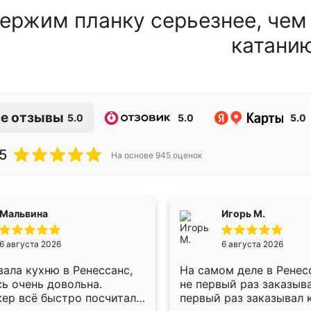
ержим планку серьезнее, чем
катани
е отзывы
5.0
5.0
5.0
5
На основе
945
оценок
Мальвина
Игорь М.
6 августа 2026
6 августа 2026
ала кухню в Ренессанс,
На самом деле в Ренес
ь очень довольна.
не первый раз заказыв
ер всё быстро посчитала,
первый раз заказывал 