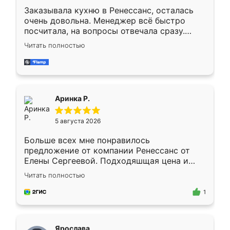
Заказывала кухню в Ренессанс, осталась
очень довольна. Менеджер всё быстро
посчитала, на вопросы отвечала сразу.
Замерщик приехал в субботу, подошёл к
Читать полностью
делу со всей ответственностью. Собрали
за день, ребята работали аккуратно, даже
пыли почти не было. Качество отличное,
ящики ходят плавно, ничего не скрипит.
Всё подошло как влитое.
Аринка Р.
5 августа 2026
Больше всех мне понравилось
предложение от компании Ренессанс от
Елены Сергеевой. Подходяшщая цена и
короткие сроки изготовления. Приехавший
Читать полностью
для замера сотрудник Владислав
предложил по моему эскизу самый
1
подходящий вариант шкафа. Немного его
видоизменил, получилось даже лучше, чем
я хотела.
Ярослава