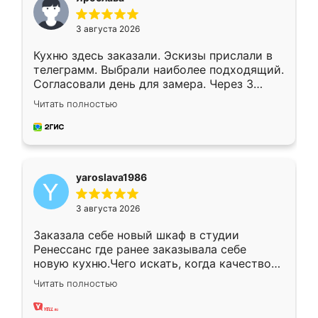
3 августа 2026
Кухню здесь заказали. Эскизы прислали в
телеграмм. Выбрали наиболее подходящий.
Согласовали день для замера. Через 3
недели кухня была уже готова. Остались
Читать полностью
довольны работой. Спасибо Ренессанс
мебель за качественную работу!
yaroslava1986
3 августа 2026
Заказала себе новый шкаф в студии
Ренессанс где ранее заказывала себе
новую кухню.Чего искать, когда качеством
вполне довольна. Служит кухня уже почти
Читать полностью
два года, нареканий нет.