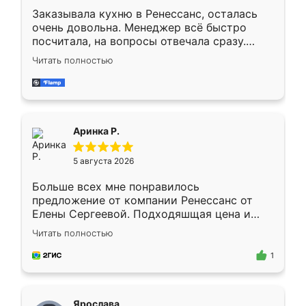
Заказывала кухню в Ренессанс, осталась
очень довольна. Менеджер всё быстро
посчитала, на вопросы отвечала сразу.
Замерщик приехал в субботу, подошёл к
Читать полностью
делу со всей ответственностью. Собрали
за день, ребята работали аккуратно, даже
пыли почти не было. Качество отличное,
ящики ходят плавно, ничего не скрипит.
Всё подошло как влитое.
Аринка Р.
5 августа 2026
Больше всех мне понравилось
предложение от компании Ренессанс от
Елены Сергеевой. Подходяшщая цена и
короткие сроки изготовления. Приехавший
Читать полностью
для замера сотрудник Владислав
предложил по моему эскизу самый
1
подходящий вариант шкафа. Немного его
видоизменил, получилось даже лучше, чем
я хотела.
Ярослава