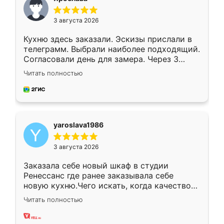
3 августа 2026
Кухню здесь заказали. Эскизы прислали в
телеграмм. Выбрали наиболее подходящий.
Согласовали день для замера. Через 3
недели кухня была уже готова. Остались
Читать полностью
довольны работой. Спасибо Ренессанс
мебель за качественную работу!
yaroslava1986
3 августа 2026
Заказала себе новый шкаф в студии
Ренессанс где ранее заказывала себе
новую кухню.Чего искать, когда качеством
вполне довольна. Служит кухня уже почти
Читать полностью
два года, нареканий нет.